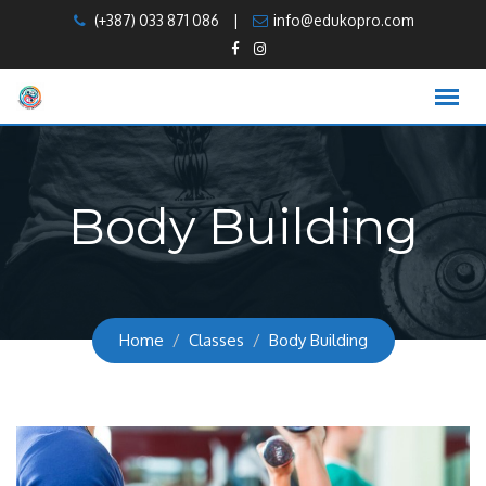
Skip
(+387) 033 871 086
|
info@edukopro.com
to
content
Body Building
Home
Classes
Body Building