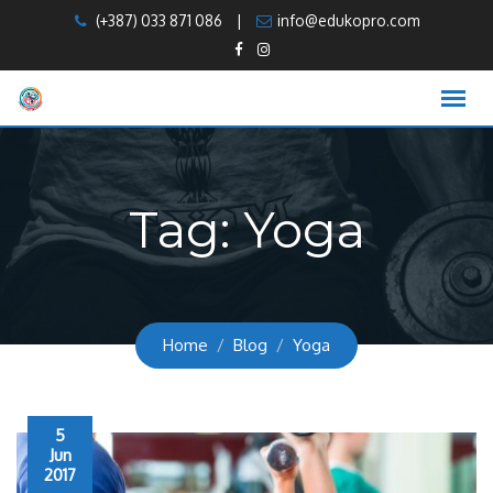
Skip
(+387) 033 871 086
|
info@edukopro.com
to
content
Tag:
Yoga
Home
Blog
Yoga
5
Jun
2017